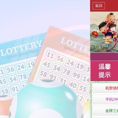
返回
温馨
提示
机密信
平码2中
金牌三